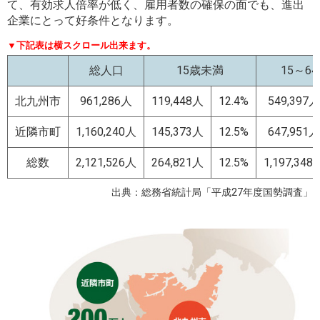
て、有効求人倍率が低く、雇用者数の確保の面でも、進出
企業にとって好条件となります。
▼下記表は横スクロール出来ます。
総人口
15歳未満
15～6
北九州市
961,286人
119,448人
12.4%
549,397人
近隣市町
1,160,240人
145,373人
12.5%
647,951人
総数
2,121,526人
264,821人
12.5%
1,197,348
出典：総務省統計局「平成27年度国勢調査」