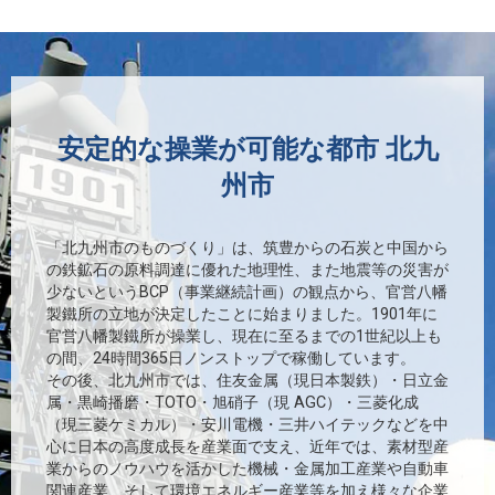
安定的な操業が可能な都市 北九
州市
「北九州市のものづくり」は、筑豊からの石炭と中国から
の鉄鉱石の原料調達に優れた地理性、また地震等の災害が
少ないというBCP（事業継続計画）の観点から、官営八幡
製鐵所の立地が決定したことに始まりました。1901年に
官営八幡製鐵所が操業し、現在に至るまでの1世紀以上も
の間、24時間365日ノンストップで稼働しています。
その後、北九州市では、住友金属（現日本製鉄）・日立金
属・黒崎播磨・TOTO・旭硝子（現 AGC）・三菱化成
（現三菱ケミカル）・安川電機・三井ハイテックなどを中
心に日本の高度成長を産業面で支え、近年では、素材型産
業からのノウハウを活かした機械・金属加工産業や自動車
関連産業、そして環境エネルギー産業等を加え様々な企業